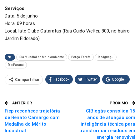
Serviços:
Data: 5 de junho
Hora: 09 horas
Local: Iate Clube Cataratas (Rua Guido Welter, 800, no bairro
Jardim Eldorado)
Dia Mundial do Meio Ambiente
Força Tarefa
Rio Iguaçu
Rio Paraná
Facebook
Twitter
Google+
Compartilhar
WhatsApp
Pinterest
ANTERIOR
PRÓXIMO
O email
Fiep reconhece trajetória
CIBiogás consolida 15
de Renato Camargo com
anos de atuação com
Medalha do Mérito
inteligência técnica para
Industrial
transformar resíduos em
energia renovável