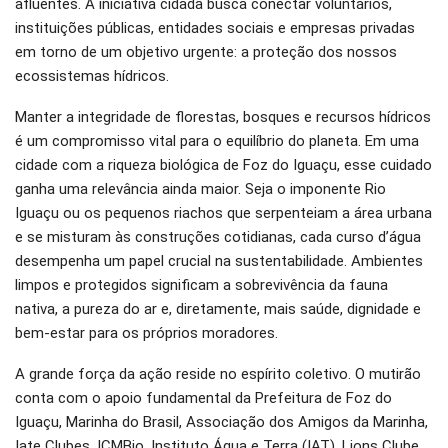
afluentes. A iniciativa cidadã busca conectar voluntários,
instituições públicas, entidades sociais e empresas privadas
em torno de um objetivo urgente: a proteção dos nossos
ecossistemas hídricos.
Manter a integridade de florestas, bosques e recursos hídricos
é um compromisso vital para o equilíbrio do planeta. Em uma
cidade com a riqueza biológica de Foz do Iguaçu, esse cuidado
ganha uma relevância ainda maior. Seja o imponente Rio
Iguaçu ou os pequenos riachos que serpenteiam a área urbana
e se misturam às construções cotidianas, cada curso d’água
desempenha um papel crucial na sustentabilidade. Ambientes
limpos e protegidos significam a sobrevivência da fauna
nativa, a pureza do ar e, diretamente, mais saúde, dignidade e
bem-estar para os próprios moradores.
A grande força da ação reside no espírito coletivo. O mutirão
conta com o apoio fundamental da Prefeitura de Foz do
Iguaçu, Marinha do Brasil, Associação dos Amigos da Marinha,
Iate Clubes, ICMBio, Instituto Água e Terra (IAT), Lions Clube,