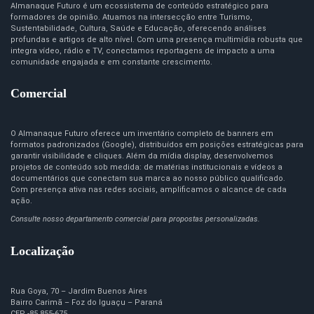
Almanaque Futuro é um ecossistema de conteúdo estratégico para
formadores de opinião. Atuamos na intersecção entre Turismo,
Sustentabilidade, Cultura, Saúde e Educação, oferecendo análises
profundas e artigos de alto nível. Com uma presença multimídia robusta que
integra vídeo, rádio e TV, conectamos reportagens de impacto a uma
comunidade engajada e em constante crescimento.
Comercial
O Almanaque Futuro oferece um inventário completo de banners em
formatos padronizados (Google), distribuídos em posições estratégicas para
garantir visibilidade e cliques. Além da mídia display, desenvolvemos
projetos de conteúdo sob medida: de matérias institucionais e vídeos a
documentários que conectam sua marca ao nosso público qualificado.
Com presença ativa nas redes sociais, amplificamos o alcance de cada
ação.
Consulte nosso departamento comercial para propostas personalizadas.
Localização
Rua Goya, 70 – Jardim Buenos Aires
Bairro Carimã – Foz do Iguaçu – Paraná
CEP -85.855-675