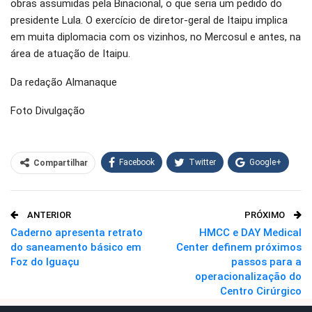
obras assumidas pela Binacional, o que seria um pedido do
presidente Lula. O exercício de diretor-geral de Itaipu implica
em muita diplomacia com os vizinhos, no Mercosul e antes, na
área de atuação de Itaipu.
Da redação Almanaque
Foto Divulgação
Facebook
Twitter
Google+
Compartilhar
WhatsApp
Pinterest
ANTERIOR
PRÓXIMO
O email
Caderno apresenta retrato
HMCC e DAY Medical
do saneamento básico em
Center definem próximos
Foz do Iguaçu
passos para a
operacionalização do
Centro Cirúrgico