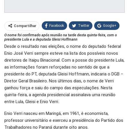
Facebook
Twitter
Google+
Compartilhar
O nome foi confirmado após reunião na tarde desta quinta-feira, com o
WhatsApp
Pinterest
presidente Lula e a deputada Gleisi Hoffmann
Desde o resultado nas eleições, o nome do deputado federal
O email
Enio José Verri sempre esteve na lista dos possíveis novos
diretores de Itaipu Binacional. Com a posse do presidente Lula,
as informações foram reforçadas no sentido de que a
presidente do PT, deputada Gleisi Hoffmann, indicaria o DGB –
Diretor Geral Brasileiro. Nos últimos dias, o nome de Verri
ganhou força e saiu do campo das especulações. Nesta
quinta-feira, a agenda presidencial assinalava uma reunião
entre Lula, Gleisi e Enio Verri.
Enio Verri nasceu em Maringá, em 1961, é economista,
professor universitário e exerceu a presidência do Partido dos
Trabalhadores no Paraná durante oito anos.