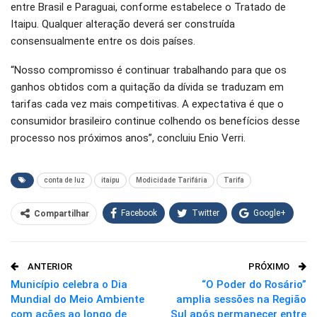
entre Brasil e Paraguai, conforme estabelece o Tratado de
Itaipu. Qualquer alteração deverá ser construída
consensualmente entre os dois países.
“Nosso compromisso é continuar trabalhando para que os
ganhos obtidos com a quitação da dívida se traduzam em
tarifas cada vez mais competitivas. A expectativa é que o
consumidor brasileiro continue colhendo os benefícios desse
processo nos próximos anos”, concluiu Enio Verri.
conta de luz
itaipu
Modicidade Tarifária
Tarifa
Facebook
Twitter
Google+
Compartilhar
WhatsApp
Pinterest
ANTERIOR
PRÓXIMO
O email
Município celebra o Dia
“O Poder do Rosário”
Mundial do Meio Ambiente
amplia sessões na Região
com ações ao longo de
Sul após permanecer entre