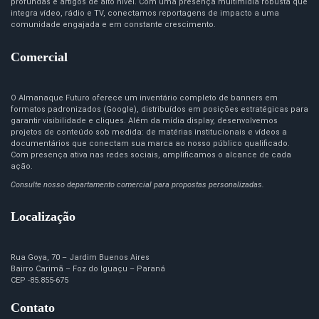
profundas e artigos de alto nível. Com uma presença multimídia robusta que
integra vídeo, rádio e TV, conectamos reportagens de impacto a uma
comunidade engajada e em constante crescimento.
Comercial
O Almanaque Futuro oferece um inventário completo de banners em
formatos padronizados (Google), distribuídos em posições estratégicas para
garantir visibilidade e cliques. Além da mídia display, desenvolvemos
projetos de conteúdo sob medida: de matérias institucionais e vídeos a
documentários que conectam sua marca ao nosso público qualificado.
Com presença ativa nas redes sociais, amplificamos o alcance de cada
ação.
Consulte nosso departamento comercial para propostas personalizadas.
Localização
Rua Goya, 70 – Jardim Buenos Aires
Bairro Carimã – Foz do Iguaçu – Paraná
CEP -85.855-675
Contato