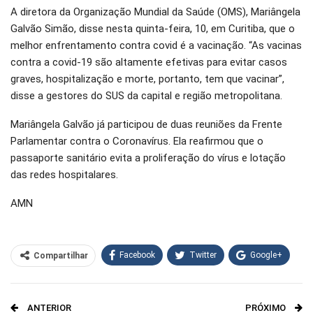
A diretora da Organização Mundial da Saúde (OMS), Mariângela
Galvão Simão, disse nesta quinta-feira, 10, em Curitiba, que o
melhor enfrentamento contra covid é a vacinação. “As vacinas
contra a covid-19 são altamente efetivas para evitar casos
graves, hospitalização e morte, portanto, tem que vacinar”,
disse a gestores do SUS da capital e região metropolitana.
Mariângela Galvão já participou de duas reuniões da Frente
Parlamentar contra o Coronavírus. Ela reafirmou que o
passaporte sanitário evita a proliferação do vírus e lotação
das redes hospitalares.
AMN
Facebook
Twitter
Google+
Compartilhar
WhatsApp
Pinterest
ANTERIOR
PRÓXIMO
O email