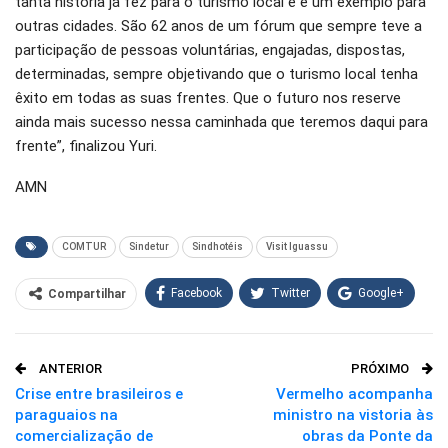
tanta história já fez para o turismo local e é um exemplo para
outras cidades. São 62 anos de um fórum que sempre teve a
participação de pessoas voluntárias, engajadas, dispostas,
determinadas, sempre objetivando que o turismo local tenha
êxito em todas as suas frentes. Que o futuro nos reserve
ainda mais sucesso nessa caminhada que teremos daqui para
frente”, finalizou Yuri.
AMN
COMTUR
Sindetur
Sindhotéis
Visit Iguassu
Facebook
Twitter
Google+
Compartilhar
WhatsApp
Pinterest
ANTERIOR
PRÓXIMO
O email
Crise entre brasileiros e
Vermelho acompanha
paraguaios na
ministro na vistoria às
comercialização de
obras da Ponte da