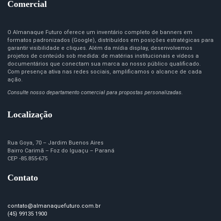
Comercial
O Almanaque Futuro oferece um inventário completo de banners em
formatos padronizados (Google), distribuídos em posições estratégicas para
garantir visibilidade e cliques. Além da mídia display, desenvolvemos
projetos de conteúdo sob medida: de matérias institucionais e vídeos a
documentários que conectam sua marca ao nosso público qualificado.
Com presença ativa nas redes sociais, amplificamos o alcance de cada
ação.
Consulte nosso departamento comercial para propostas personalizadas.
Localização
Rua Goya, 70 – Jardim Buenos Aires
Bairro Carimã – Foz do Iguaçu – Paraná
CEP -85.855-675
Contato
contato@almanaquefuturo.com.br
(45) 99135 1900