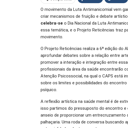
O movimento da Luta Antimanicomial vem gan
O email
criar mecanismos de fruição e debate artíst
celebra-se
o Dia Nacional da Luta Antimanico
essa temática, e o Projeto Reticências traz 
movimento.
O Projeto Reticências realiza a 6ª edição d
aprofundar debates sobre a relação entre ar
promover a interação e integração entre essas
profissionais da área da saúde encontrarão 
Atenção Psicossocial, na qual o CAPS está in
sobre os limites e possibilidades do encontr
psíquico.
A reflexão artística na saúde mental é de extr
isso partimos do pressuposto do encontro e d
anseio de proporcionar um entrecruzamento d
palhaçaria. Uma roda de conversa buscando a