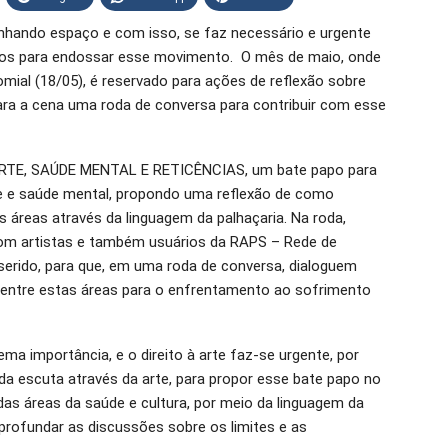
hando espaço e com isso, se faz necessário e urgente
icos para endossar esse movimento. O mês de maio, onde
mial (18/05), é reservado para ações de reflexão sobre
para a cena uma roda de conversa para contribuir com esse
o ARTE, SAÚDE MENTAL E RETICÊNCIAS, um bate papo para
te e saúde mental, propondo uma reflexão de como
 áreas através da linguagem da palhaçaria. Na roda,
com artistas e também usuários da RAPS – Rede de
serido, para que, em uma roda de conversa, dialoguem
o entre estas áreas para o enfrentamento ao sofrimento
ema importância, e o direito à arte faz-se urgente, por
a escuta através da arte, para propor esse bate papo no
as áreas da saúde e cultura, por meio da linguagem da
profundar as discussões sobre os limites e as