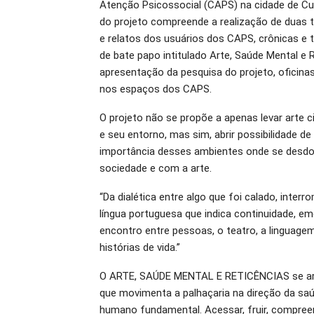
Atenção Psicossocial (CAPS) na cidade de Curi
do projeto compreende a realização de duas t
e relatos dos usuários dos CAPS, crônicas e t
de bate papo intitulado Arte, Saúde Mental e
apresentação da pesquisa do projeto, oficinas
nos espaços dos CAPS.
O projeto não se propõe a apenas levar arte 
e seu entorno, mas sim, abrir possibilidade d
importância desses ambientes onde se desdob
sociedade e com a arte.
“Da dialética entre algo que foi calado, interr
língua portuguesa que indica continuidade, e
encontro entre pessoas, o teatro, a linguagem 
histórias de vida.”
O ARTE, SAÚDE MENTAL E RETICÊNCIAS se arti
que movimenta a palhaçaria na direção da sa
humano fundamental. Acessar, fruir, compree