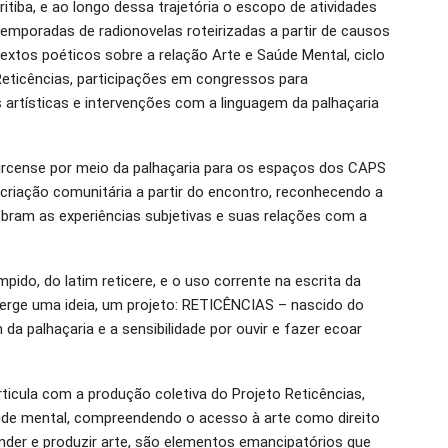
tiba, e ao longo dessa trajetória o escopo de atividades
emporadas de radionovelas roteirizadas a partir de causos
extos poéticos sobre a relação Arte e Saúde Mental, ciclo
 Reticências, participações em congressos para
 artísticas e intervenções com a linguagem da palhaçaria
circense por meio da palhaçaria para os espaços dos CAPS
e criação comunitária a partir do encontro, reconhecendo a
ram as experiências subjetivas e suas relações com a
ompido, do latim reticere, e o uso corrente na escrita da
merge uma ideia, um projeto: RETICÊNCIAS – nascido do
da palhaçaria e a sensibilidade por ouvir e fazer ecoar
cula com a produção coletiva do Projeto Reticências,
úde mental, compreendendo o acesso à arte como direito
nder e produzir arte, são elementos emancipatórios que