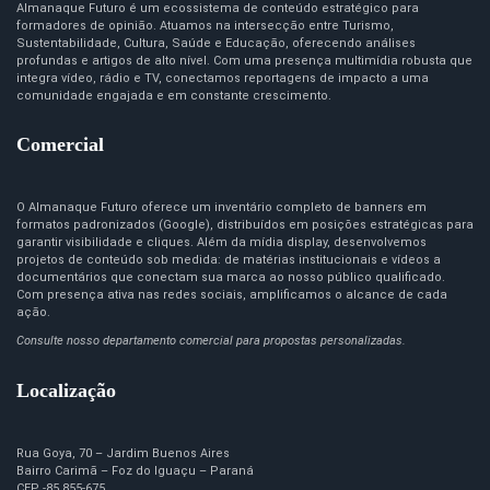
Almanaque Futuro é um ecossistema de conteúdo estratégico para
formadores de opinião. Atuamos na intersecção entre Turismo,
Sustentabilidade, Cultura, Saúde e Educação, oferecendo análises
profundas e artigos de alto nível. Com uma presença multimídia robusta que
integra vídeo, rádio e TV, conectamos reportagens de impacto a uma
comunidade engajada e em constante crescimento.
Comercial
O Almanaque Futuro oferece um inventário completo de banners em
formatos padronizados (Google), distribuídos em posições estratégicas para
garantir visibilidade e cliques. Além da mídia display, desenvolvemos
projetos de conteúdo sob medida: de matérias institucionais e vídeos a
documentários que conectam sua marca ao nosso público qualificado.
Com presença ativa nas redes sociais, amplificamos o alcance de cada
ação.
Consulte nosso departamento comercial para propostas personalizadas.
Localização
Rua Goya, 70 – Jardim Buenos Aires
Bairro Carimã – Foz do Iguaçu – Paraná
CEP -85.855-675