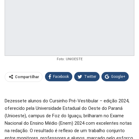
Foto: UNIOESTE
Facebook
Twitter
Google+
Compartilhar
WhatsApp
Pinterest
Dezessete alunos do Cursinho Pré-Vestibular – edição 2024,
O email
oferecido pela Universidade Estadual do Oeste do Paraná
(Unioeste), campus de Foz do Iguaçu, brilharam no Exame
Nacional do Ensino Médio (Enem) 2024 com excelentes notas
na redação. O resultado é reflexo de um trabalho conjunto
entre monitores, professores e alunos, marcado pelo esforço,