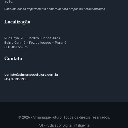
ação.
Consulte nosso departamento comercial para propostas personalizadas.
Localização
Rua Goya, 70 – Jardim Buenos Aires
Bairro Carimã – Foz do Iguaçu – Paraná
CEP -85.855-675
Contato
contato@almanaquefuturo.com.br
(45) 99135 1900
© 2026 - Almanaque Futuro. Todos os direitos reservados.
PDI - Publicador Digital Inteligente.