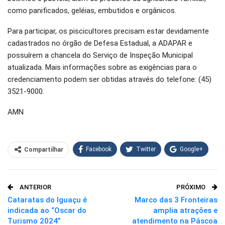
como panificados, geléias, embutidos e orgânicos.
Para participar, os piscicultores precisam estar devidamente
cadastrados no órgão de Defesa Estadual, a ADAPAR e
possuírem a chancela do Serviço de Inspeção Municipal
atualizada. Mais informações sobre as exigências para o
credenciamento podem ser obtidas através do telefone: (45)
3521-9000.
AMN
Facebook
Twitter
Google+
Compartilhar
WhatsApp
Pinterest
ANTERIOR
PRÓXIMO
O email
Cataratas do Iguaçu é
Marco das 3 Fronteiras
indicada ao “Oscar do
amplia atrações e
Turismo 2024”
atendimento na Páscoa