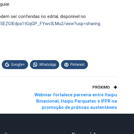
guiar.
em ser conferidas no edital, disponível no
Wp6SEZGIEdpa1tGqGP_FYwv3LMu2/view?usp=sharing
.
Google+
WhatsApp
Pinterest
PRÓXIMO
Webinar fortalece parceria entre Itaipu
Binacional, Itaipu Parquetec e IFPR na
promoção de práticas sustentáveis