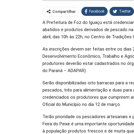
Facebook
Twitter
Compartilhar
A Prefeitura de Foz do Iguaçu está credencia
O email
abatidos e produtos derivados de pescado na X
abril, das 10h às 22h, no Centro de Tradiçõe
As inscrições devem ser feitas entre os dias 
Desenvolvimento Econômico, Trabalho e Agricu
produtores deverão estar cadastrados no órg
do Paraná – ADAPAR).
Serão disponibilizadas oito barracas para a r
pescados, três para alimentação e duas para
credenciados os produtores que cumprirem as 
Oficial do Município no dia 12 de março.
Terão prioridade os pescadores artesanais e p
Feira do Peixe é uma importante oportunidade
à população produtos frescos e de muita qual