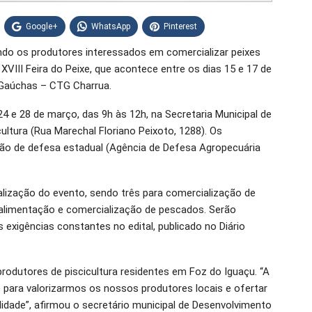
Google+
WhatsApp
Pinterest
ndo os produtores interessados em comercializar peixes
VIII Feira do Peixe, que acontece entre os dias 15 e 17 de
s Gaúchas – CTG Charrua.
24 e 28 de março, das 9h às 12h, na Secretaria Municipal de
ltura (Rua Marechal Floriano Peixoto, 1288). Os
ão de defesa estadual (Agência de Defesa Agropecuária
ealização do evento, sendo três para comercialização de
 alimentação e comercialização de pescados. Serão
exigências constantes no edital, publicado no Diário
rodutores de piscicultura residentes em Foz do Iguaçu. “A
 para valorizarmos os nossos produtores locais e ofertar
idade”, afirmou o secretário municipal de Desenvolvimento