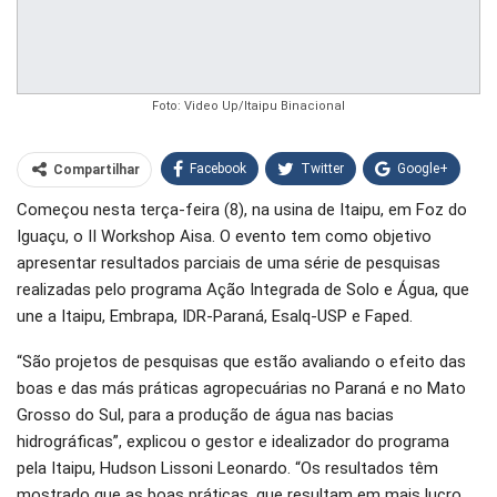
Foto: Video Up/Itaipu Binacional
Facebook
Twitter
Google+
Compartilhar
Começou nesta terça-feira (8), na usina de Itaipu, em Foz do
WhatsApp
Pinterest
Iguaçu, o II Workshop Aisa. O evento tem como objetivo
O email
apresentar resultados parciais de uma série de pesquisas
realizadas pelo programa Ação Integrada de Solo e Água, que
une a Itaipu, Embrapa, IDR-Paraná, Esalq-USP e Faped.
“São projetos de pesquisas que estão avaliando o efeito das
boas e das más práticas agropecuárias no Paraná e no Mato
Grosso do Sul, para a produção de água nas bacias
hidrográficas”, explicou o gestor e idealizador do programa
pela Itaipu, Hudson Lissoni Leonardo. “Os resultados têm
mostrado que as boas práticas, que resultam em mais lucro