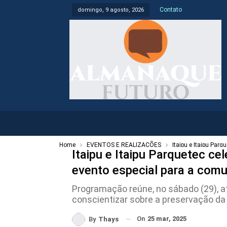
Contato
domingo, 9 agosto, 2026
Home
EVENTOS E REALIZAÇÕES
Itaipu e Itaipu Par
Itaipu e Itaipu Parquetec c
evento especial para a com
Programação reúne, no sábado (29), a
conscientizar sobre a preservação da
On
25 mar, 2025
By
Thays