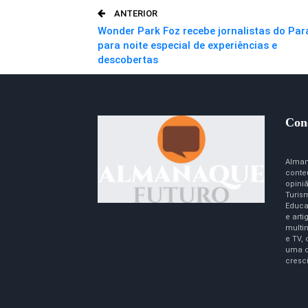
ANTERIOR
Wonder Park Foz recebe jornalistas do Pa
para noite especial de experiências e
descobertas
Con
Alman
conte
opini
Turism
Educa
e art
multim
e TV,
uma c
cresc