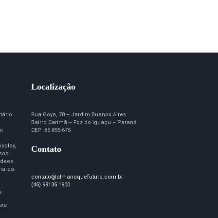
Localização
tário
Rua Goya, 70 – Jardim Buenos Aires
Bairro Carimã – Foz do Iguaçu – Paraná
em
CEP -85.855-675
isplay,
Contato
 sob
ídeos
marca
contato@almanaquefuturo.com.br
(45) 99135 1900
o.
ara