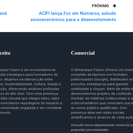
PRÓXIMO
raná
ACIFI lança Foz em Números, estudo
socioeconômico para o desenvolvimento
ceito
Comercial
aque Futuro é um ecossistema de
O Almanaque Futuro oferece um inven
údo estratégico para formadores de
completo de banners em formatos
ão. Atuamos na intersecção entre
padronizados (Google), distribuídos 
o, Sustentabilidade, Cultura, Saúde e
posições estratégicas para garantir
ção, oferecendo análises profundas
visibilidade e cliques. Além da mídia d
igos de alto nível. Com uma presença
desenvolvemos projetos de conteúdo
ídia robusta que integra vídeo, rádio
medida: de matérias institucionais e v
 conectamos reportagens de impacto a
a documentários que conectam sua 
omunidade engajada e em constante
ao nosso público qualificado. Com
imento.
presença ativa nas redes sociais,
amplificamos o alcance de cada açã
Consulte nosso departamento comercial p
propostas personalizadas.