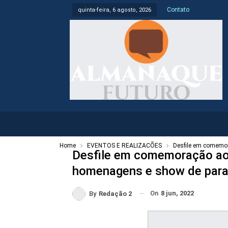
Contato
quinta-feira, 6 agosto, 2026
Home
EVENTOS E REALIZAÇÕES
Desfile em comemo
Desfile em comemoração ao
homenagens e show de par
On
8 jun, 2022
By
Redação 2