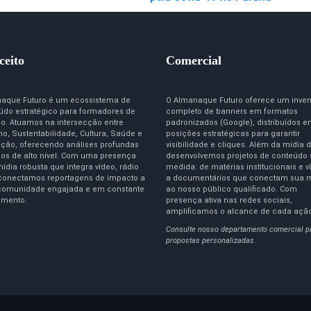
ceito
Comercial
aque Futuro é um ecossistema de
O Almanaque Futuro oferece um inven
údo estratégico para formadores de
completo de banners em formatos
ão. Atuamos na intersecção entre
padronizados (Google), distribuídos 
o, Sustentabilidade, Cultura, Saúde e
posições estratégicas para garantir
ção, oferecendo análises profundas
visibilidade e cliques. Além da mídia d
igos de alto nível. Com uma presença
desenvolvemos projetos de conteúdo
ídia robusta que integra vídeo, rádio
medida: de matérias institucionais e v
 conectamos reportagens de impacto a
a documentários que conectam sua 
omunidade engajada e em constante
ao nosso público qualificado. Com
imento.
presença ativa nas redes sociais,
amplificamos o alcance de cada açã
Consulte nosso departamento comercial p
propostas personalizadas.