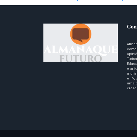
Con
Alman
conte
opini
Turism
Educa
e art
multim
e TV,
uma c
cresc