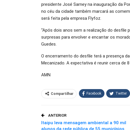
presidente José Sarney na inauguração da Po
no céu da cidade também marcará as comemor
será feita pela empresa Flyfoz.
“Após dois anos sem a realização do desfile
surpresas para envolver e encantar os morador
Guedes.
O encerramento do desfile terá a presença das
Mecanizado. A expectativa é reunir cerca de 8
AMN
Facebook
Twitter
Compartilhar
O email
ANTERIOR
Itaipu leva mensagem ambiental a 90 mil
alunos da rede pública de 55 municípios