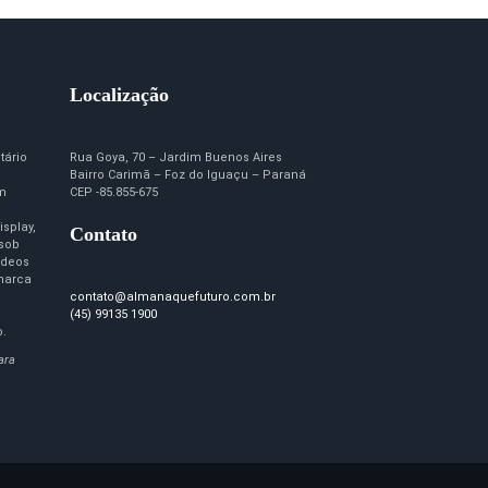
Localização
tário
Rua Goya, 70 – Jardim Buenos Aires
Bairro Carimã – Foz do Iguaçu – Paraná
em
CEP -85.855-675
isplay,
Contato
 sob
ídeos
marca
contato@almanaquefuturo.com.br
(45) 99135 1900
o.
ara