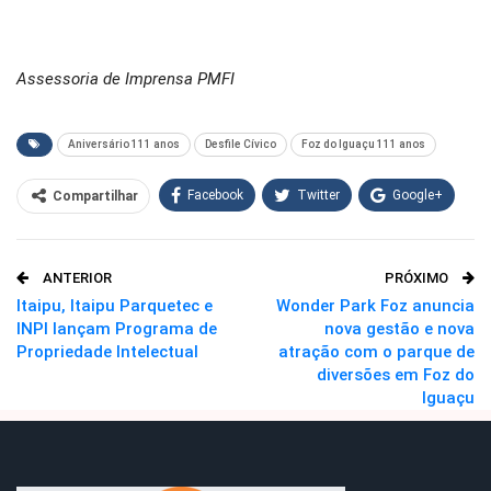
Assessoria de Imprensa PMFI
Aniversário 111 anos
Desfile Cívico
Foz do Iguaçu 111 anos
Facebook
Twitter
Google+
Compartilhar
WhatsApp
Pinterest
ANTERIOR
PRÓXIMO
O email
Itaipu, Itaipu Parquetec e
Wonder Park Foz anuncia
INPI lançam Programa de
nova gestão e nova
Propriedade Intelectual
atração com o parque de
diversões em Foz do
Iguaçu