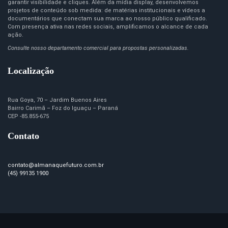
garantir visibilidade e cliques. Além da mídia display, desenvolvemos
projetos de conteúdo sob medida: de matérias institucionais e vídeos a
documentários que conectam sua marca ao nosso público qualificado.
Com presença ativa nas redes sociais, amplificamos o alcance de cada
ação.
Consulte nosso departamento comercial para propostas personalizadas.
Localização
Rua Goya, 70 – Jardim Buenos Aires
Bairro Carimã – Foz do Iguaçu – Paraná
CEP -85.855-675
Contato
contato@almanaquefuturo.com.br
(45) 99135 1900