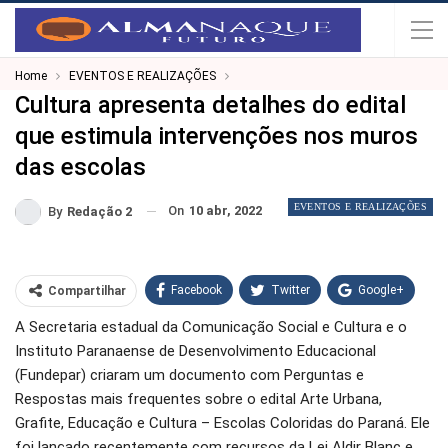
Home
EVENTOS E REALIZAÇÕES
Cultura apresenta detalhes do edital
que estimula intervenções nos muros
das escolas
EVENTOS E REALIZAÇÕES
On
10 abr, 2022
By
Redação 2
Facebook
Twitter
Google+
Compartilhar
A Secretaria estadual da Comunicação Social e Cultura e o
WhatsApp
Pinterest
Instituto Paranaense de Desenvolvimento Educacional
O email
(Fundepar) criaram um documento com Perguntas e
Respostas mais frequentes sobre o edital Arte Urbana,
Grafite, Educação e Cultura – Escolas Coloridas do Paraná. Ele
foi lançado recentemente com recursos da Lei Aldir Blanc e