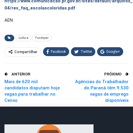
https://www.comunicacao.pr.gov.br/sites/default/arquivos
04/rev_faq_escolascoloridas.pdf
AEN
cultura
Fundepar
Facebook
Twitter
Google+
Compartilhar
WhatsApp
Pinterest
ANTERIOR
PRÓXIMO
O email
Mais de 620 mil
Agências do Trabalhador
candidatos disputam hoje
do Paraná têm 9.530
vagas para trabalhar no
vagas de emprego
Censo
disponíveis