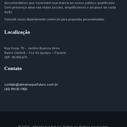
documentários que conectam sua marca ao nosso público qualificado.
Com presença ativa nas redes sociais, amplificamos o alcance de cada
ação.
Consulte nosso departamento comercial para propostas personalizadas.
Localização
Rua Goya, 70 – Jardim Buenos Aires
Bairro Carimã – Foz do Iguaçu – Paraná
CEP -85.855-675
Contato
contato@almanaquefuturo.com.br
(45) 99135 1900