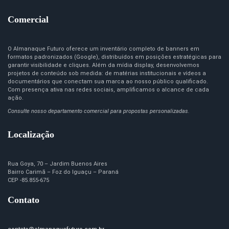
Comercial
O Almanaque Futuro oferece um inventário completo de banners em
formatos padronizados (Google), distribuídos em posições estratégicas para
garantir visibilidade e cliques. Além da mídia display, desenvolvemos
projetos de conteúdo sob medida: de matérias institucionais e vídeos a
documentários que conectam sua marca ao nosso público qualificado.
Com presença ativa nas redes sociais, amplificamos o alcance de cada
ação.
Consulte nosso departamento comercial para propostas personalizadas.
Localização
Rua Goya, 70 – Jardim Buenos Aires
Bairro Carimã – Foz do Iguaçu – Paraná
CEP -85.855-675
Contato