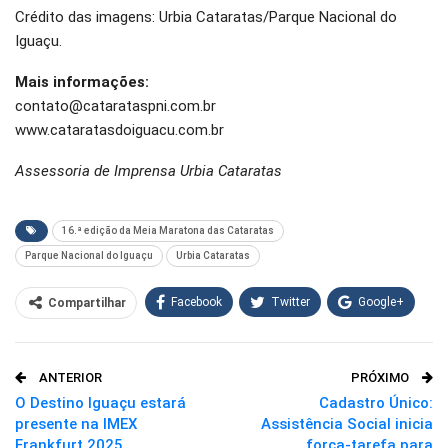
Crédito das imagens: Urbia Cataratas/Parque Nacional do
Iguaçu.
Mais informações:
contato@catarataspni.com.br
www.cataratasdoiguacu.com.br
Assessoria de Imprensa Urbia Cataratas
16.ª edição da Meia Maratona das Cataratas
Parque Nacional do Iguaçu
Urbia Cataratas
Facebook
Twitter
Google+
Compartilhar
WhatsApp
Pinterest
ANTERIOR
PRÓXIMO
O email
O Destino Iguaçu estará
Cadastro Único:
presente na IMEX
Assistência Social inicia
Frankfurt 2025
força-tarefa para