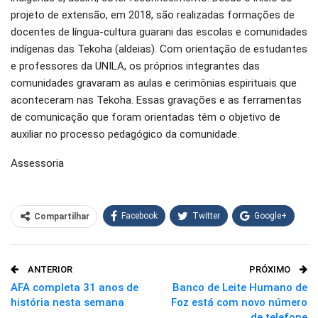
projeto de extensão, em 2018, são realizadas formações de
docentes de língua-cultura guarani das escolas e comunidades
indígenas das Tekoha (aldeias). Com orientação de estudantes
e professores da UNILA, os próprios integrantes das
comunidades gravaram as aulas e cerimônias espirituais que
aconteceram nas Tekoha. Essas gravações e as ferramentas
de comunicação que foram orientadas têm o objetivo de
auxiliar no processo pedagógico da comunidade.
Assessoria
Facebook
Twitter
Google+
Compartilhar
WhatsApp
Pinterest
ANTERIOR
PRÓXIMO
O email
AFA completa 31 anos de
Banco de Leite Humano de
história nesta semana
Foz está com novo número
de telefone