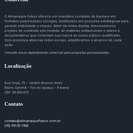
O Almanaque Futuro oferece um inventário completo de banners em
formatos padronizados (Google), distribuídos em posições estratégicas para
garantir visibilidade e cliques. Além da mídia display, desenvolvemos
projetos de conteúdo sob medida: de matérias institucionais e vídeos a
documentários que conectam sua marca ao nosso público qualificado.
Com presença ativa nas redes sociais, amplificamos o alcance de cada
ação.
Consulte nosso departamento comercial para propostas personalizadas.
Localização
Rua Goya, 70 – Jardim Buenos Aires
Bairro Carimã – Foz do Iguaçu – Paraná
CEP -85.855-675
Contato
contato@almanaquefuturo.com.br
(45) 99135 1900