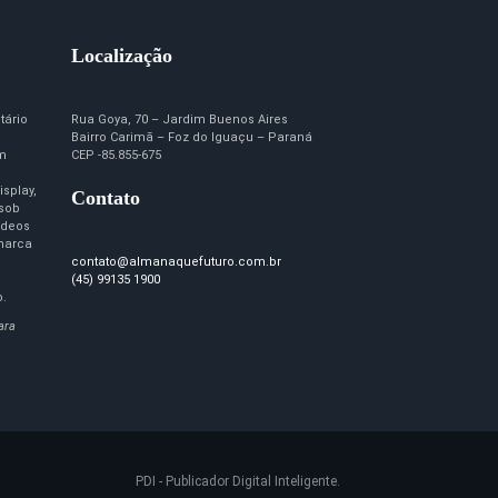
Localização
tário
Rua Goya, 70 – Jardim Buenos Aires
Bairro Carimã – Foz do Iguaçu – Paraná
em
CEP -85.855-675
isplay,
Contato
 sob
ídeos
marca
contato@almanaquefuturo.com.br
(45) 99135 1900
o.
ara
PDI - Publicador Digital Inteligente.