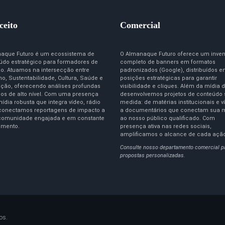
ceito
Comercial
aque Futuro é um ecossistema de
O Almanaque Futuro oferece um inven
údo estratégico para formadores de
completo de banners em formatos
ão. Atuamos na intersecção entre
padronizados (Google), distribuídos 
o, Sustentabilidade, Cultura, Saúde e
posições estratégicas para garantir
ção, oferecendo análises profundas
visibilidade e cliques. Além da mídia d
igos de alto nível. Com uma presença
desenvolvemos projetos de conteúdo
ídia robusta que integra vídeo, rádio
medida: de matérias institucionais e v
 conectamos reportagens de impacto a
a documentários que conectam sua 
omunidade engajada e em constante
ao nosso público qualificado. Com
imento.
presença ativa nas redes sociais,
amplificamos o alcance de cada açã
Consulte nosso departamento comercial p
propostas personalizadas.
os.