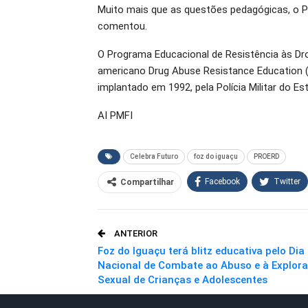
Muito mais que as questões pedagógicas, o Pr
comentou.
O Programa Educacional de Resistência às D
americano Drug Abuse Resistance Education (D.
implantado em 1992, pela Polícia Militar do Es
AI PMFI
Celebra Futuro
foz do iguaçu
PROERD
Facebook
Twitter
Compartilhar
O email
ANTERIOR
Foz do Iguaçu terá blitz educativa pelo Dia
Nacional de Combate ao Abuso e à Explor
Sexual de Crianças e Adolescentes