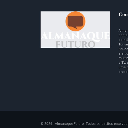
Con
Alman
conte
opini
Turism
Educa
e art
multim
e TV,
uma c
cresc
© 2026 - Almanaque Futuro. Todos os direitos reservad