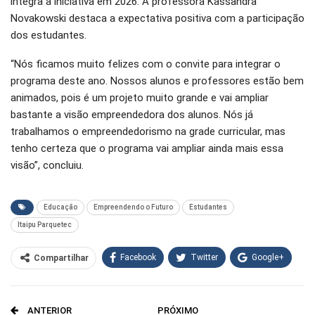
integra a iniciativa em 2026. A professora Kassandra
Novakowski destaca a expectativa positiva com a participação
dos estudantes.
“Nós ficamos muito felizes com o convite para integrar o
programa deste ano. Nossos alunos e professores estão bem
animados, pois é um projeto muito grande e vai ampliar
bastante a visão empreendedora dos alunos. Nós já
trabalhamos o empreendedorismo na grade curricular, mas
tenho certeza que o programa vai ampliar ainda mais essa
visão”, concluiu.
Educação
Empreendendo o Futuro
Estudantes
Itaipu Parquetec
Facebook
Twitter
Google+
Compartilhar
WhatsApp
Pinterest
ANTERIOR
PRÓXIMO
O email