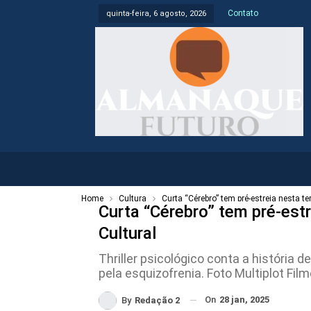
Contato
quinta-feira, 6 agosto, 2026
Home
Cultura
Curta “Cérebro” tem pré-estreia nesta t
Curta “Cérebro” tem pré-est
Cultural
Thriller psicológico conta a história
pela esquizofrenia. Foto Multiplot Fil
On
28 jan, 2025
By
Redação 2