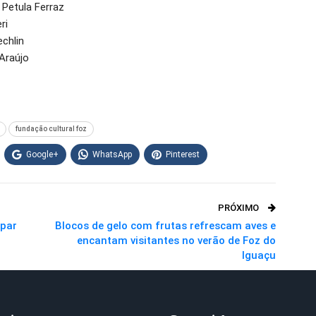
e Petula Ferraz
ri
chlin
 Araújo
fundação cultural foz
Google+
WhatsApp
Pinterest
PRÓXIMO
apar
Blocos de gelo com frutas refrescam aves e
encantam visitantes no verão de Foz do
Iguaçu