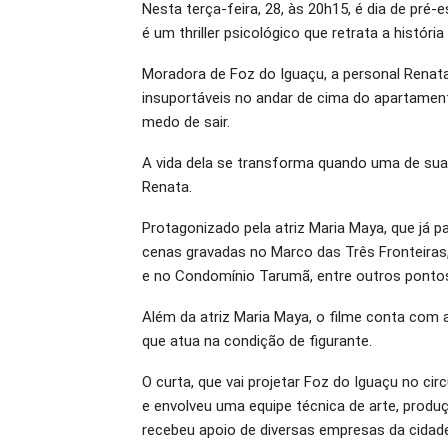
Nesta terça-feira, 28, às 20h15, é dia de pré-
O email
é um thriller psicológico que retrata a histór
Moradora de Foz do Iguaçu, a personal Renata 
insuportáveis no andar de cima do apartame
medo de sair.
A vida dela se transforma quando uma de sua
Renata.
Protagonizado pela atriz Maria Maya, que já p
cenas gravadas no Marco das Três Fronteiras,
e no Condomínio Tarumã, entre outros pontos
Além da atriz Maria Maya, o filme conta com 
que atua na condição de figurante.
O curta, que vai projetar Foz do Iguaçu no ci
e envolveu uma equipe técnica de arte, produ
recebeu apoio de diversas empresas da cidad