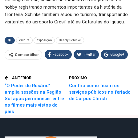
hobby, registrando momentos importantes da história da
fronteira. Schinke também atuou no turismo, transportando
visitantes do aeroporto Gresfi até as Cataratas do Iguaçu.
cultura
exposição
Henrry Schinke
Facebook
Twitter
Google+
Compartilhar
WhatsApp
Pinterest
ANTERIOR
PRÓXIMO
O email
“O Poder do Rosário”
Confira como ficam os
amplia sessões na Região
serviços públicos no feriado
Sul após permanecer entre
de Corpus Christi
os filmes mais vistos do
país