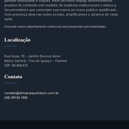
garantir visibilidade e cliques. Além da mídia display, desenvolvemos
projetos de conteúdo sob medida: de matérias institucionais e vídeos a
documentários que conectam sua marca ao nosso público qualificado.
Com presença ativa nas redes sociais, amplificamos o alcance de cada
ação.
Consulte nosso departamento comercial para propostas personalizadas.
Localização
Rua Goya, 70 – Jardim Buenos Aires
Bairro Carimã – Foz do Iguaçu – Paraná
CEP -85.855-675
Contato
contato@almanaquefuturo.com.br
(45) 99135 1900