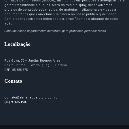
formatos padronizados (Google), distribuídos em posições estratégicas para
garantir visibilidade e cliques. Além da mídia display, desenvolvemos
projetos de conteúdo sob medida: de matérias institucionais e vídeos a
documentários que conectam sua marca ao nosso público qualificado.
Com presença ativa nas redes sociais, amplificamos o alcance de cada
ação.
Consulte nosso departamento comercial para propostas personalizadas.
Localização
Rua Goya, 70 – Jardim Buenos Aires
Bairro Carimã – Foz do Iguaçu – Paraná
CEP -85.855-675
Contato
contato@almanaquefuturo.com.br
(45) 99135 1900