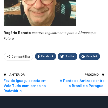
Rogério Bonato
escreve regularmente para o Almanaque
Futuro
Facebook
Twitter
Google+
Compartilhar
WhatsApp
Pinterest
ANTERIOR
PRÓXIMO
O email
Foz do Iguaçu estreia em
A Ponte da Amizade entre
Vale Tudo com cenas na
o Brasil e o Paraguai
Rodoviária