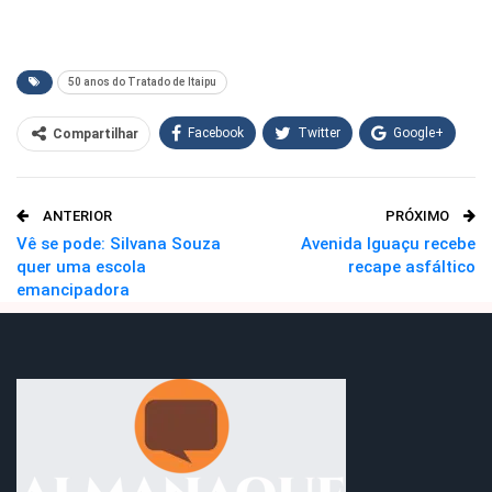
50 anos do Tratado de Itaipu
Facebook
Twitter
Google+
Compartilhar
WhatsApp
Pinterest
ANTERIOR
PRÓXIMO
O email
Vê se pode: Silvana Souza
Avenida Iguaçu recebe
quer uma escola
recape asfáltico
emancipadora