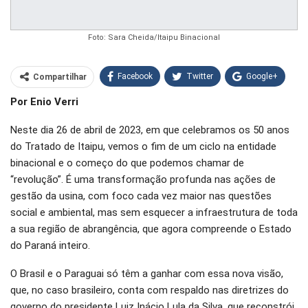
Foto: Sara Cheida/Itaipu Binacional
Facebook
Twitter
Google+
Compartilhar
Por Enio Verri
WhatsApp
Pinterest
Neste dia 26 de abril de 2023, em que celebramos os 50 anos
O email
do Tratado de Itaipu, vemos o fim de um ciclo na entidade
binacional e o começo do que podemos chamar de
“revolução”. É uma transformação profunda nas ações de
gestão da usina, com foco cada vez maior nas questões
social e ambiental, mas sem esquecer a infraestrutura de toda
a sua região de abrangência, que agora compreende o Estado
do Paraná inteiro.
O Brasil e o Paraguai só têm a ganhar com essa nova visão,
que, no caso brasileiro, conta com respaldo nas diretrizes do
governo do presidente Luiz Inácio Lula da Silva, que reconstrói