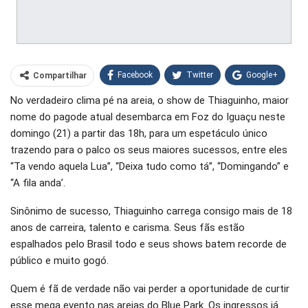
Facebook
Twitter
Google+
Compartilhar
No verdadeiro clima pé na areia, o show de Thiaguinho, maior
WhatsApp
Pinterest
nome do pagode atual desembarca em Foz do Iguaçu neste
O email
domingo (21) a partir das 18h, para um espetáculo único
trazendo para o palco os seus maiores sucessos, entre eles
“Ta vendo aquela Lua”, “Deixa tudo como tá”, “Domingando” e
“A fila anda’.
Sinônimo de sucesso, Thiaguinho carrega consigo mais de 18
anos de carreira, talento e carisma. Seus fãs estão
espalhados pelo Brasil todo e seus shows batem recorde de
público e muito gogó.
Quem é fã de verdade não vai perder a oportunidade de curtir
esse mega evento nas areias do Blue Park. Os ingressos já