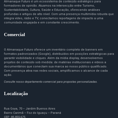
Almanaque Futuro é um ecossistema de conteúdo estratégico para
formadores de opinião. Atuamos na intersecção entre Turismo,
Sustentabilidade, Cultura, Saúde e Educação, oferecendo análises
profundas e artigos de alto nível. Com uma presença multimídia robusta que
integra vídeo, rádio e TV, conectamos reportagens de impacto a uma
comunidade engajada e em constante crescimento.
Comercial
O Almanaque Futuro oferece um inventário completo de banners em
formatos padronizados (Google), distribuídos em posições estratégicas para
garantir visibilidade e cliques. Além da mídia display, desenvolvemos
projetos de conteúdo sob medida: de matérias institucionais e vídeos a
documentários que conectam sua marca ao nosso público qualificado.
Com presença ativa nas redes sociais, amplificamos o alcance de cada
ação.
Consulte nosso departamento comercial para propostas personalizadas.
Localização
Rua Goya, 70 – Jardim Buenos Aires
Bairro Carimã – Foz do Iguaçu – Paraná
CEP -85.855-675