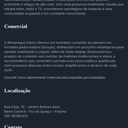
profundas e artigos de alto nível. Com uma presença multimídia robusta que
integra vídeo, rádio e TV, conectamos reportagens de impacto a uma
comunidade engajada e em constante crescimento.
Comercial
O Almanaque Futuro oferece um inventário completo de banners em
formatos padronizados (Google), distribuídos em posições estratégicas para
garantir visibilidade e cliques. Além da mídia display, desenvolvemos
projetos de conteúdo sob medida: de matérias institucionais e vídeos a
documentários que conectam sua marca ao nosso público qualificado.
Com presença ativa nas redes sociais, amplificamos o alcance de cada
ação.
Consulte nosso departamento comercial para propostas personalizadas.
Localização
Rua Goya, 70 – Jardim Buenos Aires
Bairro Carimã – Foz do Iguaçu – Paraná
CEP -85.855-675
Contato