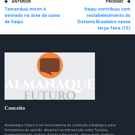
ANTERIOR
PRÓXIMO
O email
Tamanduá-mirim é
Itaipu contribuiu com
avistado na área da usina
restabelecimento do
de Itaipu
Sistema Brasileiro nessa
terça-feira (15)
Conceito
Almanaque Futuro é um ecossistema de conteúdo estratégico para
formadores de opinião. Atuamos na intersecção entre Turismo,
Sustentabilidade, Cultura, Saúde e Educação, oferecendo análises